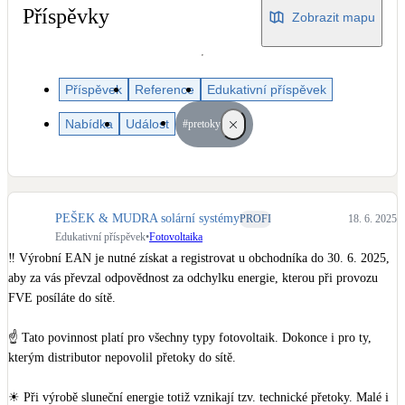
Dotační, energetické služby
Příspěvky
Zobrazit mapu
Solární termický systém
Na přípravu teplé vody i přitápění
Příspěvek
Reference
Edukativní příspěvek
Nabídka
Událost
#pretoky
Klimatizace
Tepelná čerpadla na chlazení
Větrání s rekuperací
PEŠEK & MUDRA solární systémy
PROFI
18. 6. 2025
Teplovzdušné vytápění
Edukativní příspěvek
•
Fotovoltaika
‼ Výrobní EAN je nutné získat a registrovat u obchodníka do 30. 6. 2025, 
Okna / dveře
aby za vás převzal odpovědnost za odchylku energie, kterou při provozu 
Balkonové sestavy
FVE posíláte do sítě.

☝ Tato povinnost platí pro všechny typy fotovoltaik. Dokonce i pro ty, 
Rekonstrukce
kterým distributor nepovolil přetoky do sítě.

☀ Při výrobě sluneční energie totiž vznikají tzv. technické přetoky. Malé i 