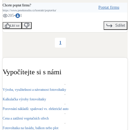
#vyrobniean
#distributorelektrickenergie
#cez
#predistribuce
#egd
#pretoky
Chcete poptat firmu?
Poptat firmu
#flexibilita
Victron Energy B.V.
LED osvětlení
https://www.pesekmudra.cz/kontakt/poptavka/
205
•
1
Vnitřní i venkovní
Sdílet
Libí se
Retence deštové vody
Akumulace dešťovky
1
NEW
Zelená střecha
Vegetační střechy
Vypočítejte si s námi
NEW
Větrné elektrárny
Malé i velké turbíny
Výroba, využitelnost a návratnost fotovoltaiky
Kalkulačka výroby fotovoltaiky
Porovnání nákladů: spalovací vs. elektrické auto
Cena a zatížení vegetačních střech
Fotovoltaika na fasádu, balkon nebo plot