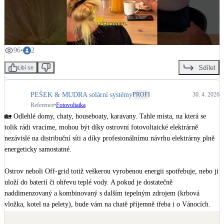
--------------------

Spotify 👉 
https://open.spotify.com/episode/6awHcb4FysNt0W74xeO42e?s
💛 Jsme PEŠEK & MUDRA. Vaše cesta k energetické svobodě.

i=EaflhTrCQ1qbIk3e9z5PQA
Tým nadšenců do fotovoltaiky a energetiky. Postavíme vám hybridní 
🟡 Zjistili jste něco nového? Nezapomeňte mrknout na recenze na našem 
fotovoltaický systém, abyste ušetřili na energiích a byli co nejvíce 
96
•
2
profilu a sledovat nás na sociálních sítích, ať vám neunikne žádná novinka 
soběstační.

ze světa fotovoltaiky.

Sdílet
Libí se
Vyrábějte s námi vlastní elektřinu s nejlepšími technologiemi na trhu. Naše 
-----------------

řešení na klíč získáte rychle, profesionálně a včetně vyřízení státní podpory.

PEŠEK & MUDRA solární systémy
PROFI
30. 4. 2026
Reference
•
Fotovoltaika
💛 Jsme PEŠEK & MUDRA. Vaše cesta k energetické svobodě.

#pesekmudra
#pesekmudrafve
#menice
#victronenergy
🏡 Odlehlé domy, chaty, houseboaty, karavany. Tahle místa, na která se 
#victronenergyinverter
#multiplus
#multiplusii
#solarnienergie
tolik rádi vracíme, mohou být díky ostrovní fotovoltaické elektrárně 
Tým nadšenců do fotovoltaiky a energetiky. Postavíme vám hybridní 
#solarenergy
#solarnisystemy
#fotovoltaika
#fotovoltaicsystem
nezávislé na distribuční síti a díky profesionálnímu návrhu elektrárny plně 
fotovoltaický systém, abyste ušetřili na energiích a byli co nejvíce 
#fotovoltaickaelektrarna
#solarnielektrarna
#victron
#victron_energy
energeticky samostatné. 

soběstační.

#fvespecialista
#dotacenafotovoltaiku
#novazelenausporam
#bezurocnyuver
#nzulight
#stridac
#chytrerizeni
#regulator
#plc
Unipi Technology
Victron 
Ostrov neboli Off-grid totiž veškerou vyrobenou energii spotřebuje, nebo ji 
Vyrábějte s námi vlastní elektřinu s nejlepšími technologiemi na trhu. Naše 
Energy B.V.
uloží do baterií či ohřevu teplé vody. A pokud je dostatečně 
řešení na klíč získáte rychle, profesionálně a včetně vyřízení státní podpory.

naddimenzovaný a kombinovaný s dalším tepelným zdrojem (krbová 
vložka, kotel na pelety), bude vám na chatě příjemně třeba i o Vánocích. 

#pesekmudra
#pesekmudrafve
#menice
#victronenergy
#victronenergyinverter
#multiplus
#multiplusii
#solarnienergie