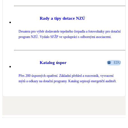
Tým nadšenců do fotovoltaiky a energetiky. Postavíme vám hybridní 
fotovoltaický systém, abyste ušetřili na energiích a byli co nejvíce 
Rady a tipy dotace NZÚ
soběstační.

Vyrábějte s námi vlastní elektřinu s nejlepšími technologiemi na trhu. 

Desatera pro výběr dodavatele tepelného čerpadla a fotovoltaiky pro dotační
program NZÚ. Vydalo SFŽP ve spolupráci s odbornými asociacemi.
Naše řešení na klíč získáte rychle, profesionálně a včetně vyřízení státní 
podpory.

Katalog úspor
#pesekmudra
#pesekmudrafve
#menic
#victronenergy
EDU
#victronenergyinverter
#multiplus
#multiplusii
#solarnienergie
#solarenergy
#solarnisystemy
#fotovoltaika
#fotovoltaicsystem
Přes 200 úsporných opatření. Základní přehled a rozcestník, vyvracení
mýtů a odkazy na dotační programy. Katalog sepisují energetičtí auditoři.
#fotovoltaickaelektrarna
#solarnielektrarna
#victron
#victron_energy
#fvespecialista
#dotacenafotovoltaiku
#novazelenausporam
#bezurocnyuver
#nzulight
#stridac
Victron Energy B.V.
https://youtube.com/shorts/GeY--TDsZzI?feature=share