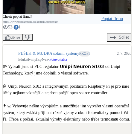
výrazně snížit náklady na energie, zaměřte se na směřování fotovoltaické 
energie do těchto tří nejsilnějších oblastí. V nich se skrývá největší 
Chcete poptat firmu?
potenciál úspor.

Poptat firmu
https://www.pesekmudra.cz/kontakt/poptavka/
52
•
1
🎙 Více o tom, jak navrhujeme naše instalace, si pusťte v podcastu Refsite. 
Najdete ho už teď na platformě Spotify 👉 
https://open.spotify.com/episod
Sdílet
Libí se
e/6awHcb4FysNt0W74xeO42e?si=v9AgQgxyQuCkLmC2PsJg6g
PEŠEK & MUDRA solární systémy
PROFI
2. 7. 2026
🔔 Nezapomeňte nás sledovat, ať vám neunikne žádná novinka ze světa 
Edukativní příspěvek
•
Fotovoltaika
fotovoltaiky.

🤲 Vybrali jsme si PLC regulátor 𝗨𝗻𝗶𝗽𝗶 𝗡𝗲𝘂𝗿𝗼𝗻 𝗦𝟭𝟬𝟯 od Unipi 
Technology, který jsme doplnili o vlastní software.

--------------------

🤖 Unipi Neuron S103 s integrovaným počítačem Raspberry Pi je pro naše 
💛 Jsme PEŠEK & MUDRA. Vaše cesta k energetické svobodě.

účely nejkompaktnější a nejdostupnější open source controller.

Tým nadšenců do fotovoltaiky a energetiky. Postavíme vám hybridní 
👨‍💻 Vyhovuje našim vývojářům a umožňuje jim vytvářet vlastní operační 
fotovoltaický systém, abyste ušetřili na energiích a byli co nejvíce 
systém, který zvládá přijímat různé vjemy z okolí fotovoltaiky pomocí Wi-
soběstační.

Fi. Třeba z počasí, aktuální výroby elektrárny nebo třeba termostatu domu.

Vyrábějte s námi vlastní elektřinu s nejlepšími technologiemi na trhu. Naše 
🕹 Pracuje tedy dle filozofie IoT (sbírá a vyhodnocuje data z okolí FVE) a 