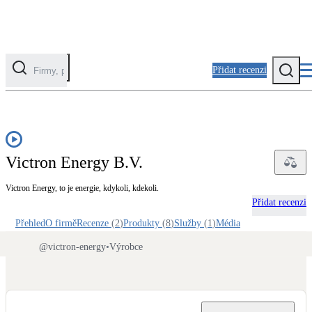
Přidat recenzi
Kategorie
Fotovoltaika
Victron Energy B.V.
Solární ohřev vody
Victron Energy, to je energie, kdykoli, kdekoli.
Tepelná čerpadla
Přidat recenzi
Klimatizace pro vytápění
Přehled
O firmě
Recenze
(
2
)
Produkty
(
8
)
Služby
(
1
)
Média
@
victron-energy
•
Výrobce
Zateplení
Obálka budovy