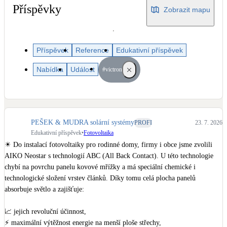
Dotační, energetické služby
Příspěvky
Zobrazit mapu
Solární termický systém
Na přípravu teplé vody i přitápění
Příspěvek
Reference
Edukativní příspěvek
Nabídka
Událost
#victron
Klimatizace
Tepelná čerpadla na chlazení
Větrání s rekuperací
PEŠEK & MUDRA solární systémy
PROFI
23. 7. 2026
Teplovzdušné vytápění
Edukativní příspěvek
•
Fotovoltaika
☀ Do instalací fotovoltaiky pro rodinné domy, firmy i obce jsme zvolili 
Okna / dveře
AIKO Neostar s technologií ABC (All Back Contact). U této technologie 
Balkonové sestavy
chybí na povrchu panelu kovové mřížky a má speciální chemické i 
technologické složení vrstev článků. Díky tomu celá plocha panelů 
absorbuje světlo a zajišťuje:

Rekonstrukce
📈 jejich revoluční účinnost,

⚡ maximální výtěžnost energie na menší ploše střechy,
