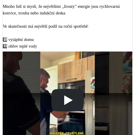
Mnoho lidí si myslí, že největšími „žrouty“ energie jsou rychlovarná 
konvice, trouba nebo indukční deska. 

Ve skutečnosti má největší podíl na roční spotřebě:

1️⃣ vytápění domu

2️⃣ ohřev teplé vody

3️⃣ ohřev bazénu

Teprve za nimi následují klimatizace, sauna, rekuperace a běžné domácí 
spotřebiče.

👉 Přestože má třeba rychlovarná konvice příkon kolem 2 000 W, 
používáme ji jen několik minut denně. Vytápění nebo ohřev vody naopak 
fungují denně po velkou část roku. Proto rozhoduje hlavně doba provozu, 
ne jen okamžitý příkon.

📊 U moderního domu s tepelným čerpadlem tvoří vytápění, ohřev vody a 
bazén často 70–90 % celkové roční spotřeby elektřiny. Všechny ostatní 
spotřebiče v domácnosti se pak dělí o zbývajících 10–30 %. Pokud chcete 