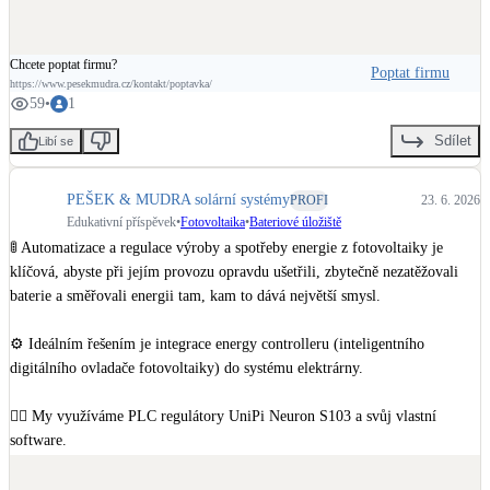
Celý rozhovor s Petrem Peškem o regulátoru PLC Unipi Neuron S103 
najdete už teď na blogu Unipi Technology 👉 
http://url.pesekmudra.cz/u/R
Chcete poptat firmu?
Poptat firmu
ozhovor-PLC-Unipi-Neuron-S103
https://www.pesekmudra.cz/kontakt/poptavka/
59
•
1
🔔 Nezapomeňte nás sledovat, ať vám neunikne žádná novinka ze světa 
Sdílet
Libí se
fotovoltaiky.

--------------------

💛 Jsme PEŠEK & MUDRA. Vaše cesta k energetické svobodě.

PEŠEK & MUDRA solární systémy
PROFI
23. 6. 2026
Edukativní příspěvek
•
Fotovoltaika
•
Bateriové úložiště
Tým nadšenců do fotovoltaiky a energetiky. Postavíme vám hybridní 
🚦 Automatizace a regulace výroby a spotřeby energie z fotovoltaiky je 
fotovoltaický systém, abyste ušetřili na energiích a byli co nejvíce 
klíčová, abyste při jejím provozu opravdu ušetřili, zbytečně nezatěžovali 
soběstační.

baterie a směřovali energii tam, kam to dává největší smysl.

Vyrábějte s námi vlastní elektřinu s nejlepšími technologiemi na trhu. Naše 
⚙ Ideálním řešením je integrace energy controlleru (inteligentního 
řešení na klíč získáte rychle, profesionálně a včetně vyřízení státní podpory.

digitálního ovladače fotovoltaiky) do systému elektrárny.

#pesekmudra
#pesekmudrafve
#menice
#victronenergy
💁‍♂️ My využíváme PLC regulátory UniPi Neuron S103 a svůj vlastní 
#victronenergyinverter
#multiplus
#multiplusii
#solarnienergie
software.

#solarenergy
#solarnisystemy
#fotovoltaika
#fotovoltaicsystem
#fotovoltaickaelektrarna
#solarnielektrarna
#victron
#victron_energy
⛅ PLC přímá různé vjemy pomocí Wi-Fi. Třeba z počasí, aktuální výroby 