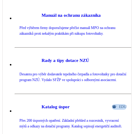
Manuál na ochranu zákazníka
Před výběrem firmy doporučujeme přečíst manuál MPO na ochranu
zákazníků proti nekalým praktikám při nákupu fotovoltaiky.
Rady a tipy dotace NZÚ
Desatera pro výběr dodavatele tepelného čerpadla a fotovoltaiky pro dotační
program NZÚ. Vydalo SFŽP ve spolupráci s odbornými asociacemi.
Katalog úspor
EDU
Přes 200 úsporných opatření. Základní přehled a rozcestník, vyvracení
mýtů a odkazy na dotační programy. Katalog sepisují energetičtí auditoři.