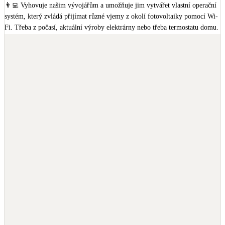
👨‍💻 Vyhovuje našim vývojářům a umožňuje jim vytvářet vlastní operační 
fotovoltaický systém, abyste ušetřili na energiích a byli co nejvíce 
systém, který zvládá přijímat různé vjemy z okolí fotovoltaiky pomocí Wi-
soběstační.

Fi. Třeba z počasí, aktuální výroby elektrárny nebo třeba termostatu domu.

Vyrábějte s námi vlastní elektřinu s nejlepšími technologiemi na trhu. Naše 
🕹 Pracuje tedy dle filozofie IoT (sbírá a vyhodnocuje data z okolí FVE) a 
řešení na klíč získáte rychle, profesionálně a včetně vyřízení státní podpory.

spolehlivě propojuje všechny PLC regulátory, které máme u elektráren v 
provozu.  

#pesekmudra
#pesekmudrafve
#menice
#victronenergy
#victronenergyinverter
#multiplus
#multiplusii
#solarnienergie
🔴 Nad naším operačním systémem pak můžeme nainstalovat jakoukoliv 
#solarenergy
#solarnisystemy
#fotovoltaika
#fotovoltaicsystem
platformu. Třeba Node-RED, Home Assistant nebo cokoliv dalšího.

#fotovoltaickaelektrarna
#solarnielektrarna
#victron
#victron_energy
#fvespecialista
#dotacenafotovoltaiku
#novazelenausporam
#bezurocnyuver
💁‍♂️ My upřednostňujeme vlastní logiku řízení elektráren v Node-RED, 
#nzulight
#stridac
Victron Energy B.V.
kterou jsme upgradovali tak, aby hladce fungovala napříč všemi 
instalacemi.

🙆‍♂️ Víme ale, že spousta controllerů na trhu je spíchnutá horkou jehlou a 
nesplňuje ani zlomek funkcí, které by zákazník k provozu elektrárny 
potřeboval.

🦾 Proto na vlastním operačním systému stále pracujeme a vylepšujeme ho.
