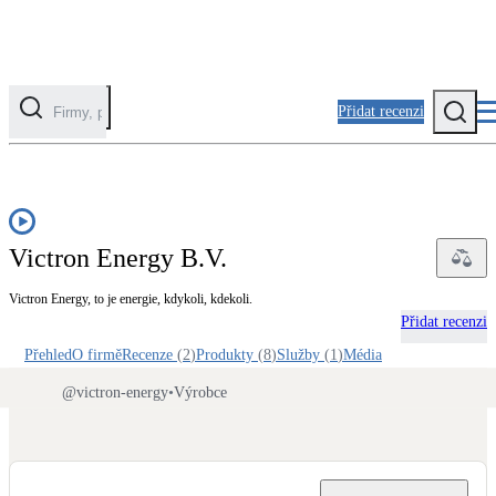
Přidat recenzi
Kategorie
Fotovoltaika
Victron Energy B.V.
Solární ohřev vody
Victron Energy, to je energie, kdykoli, kdekoli.
Tepelná čerpadla
Přidat recenzi
Klimatizace pro vytápění
Přehled
O firmě
Recenze
(
2
)
Produkty
(
8
)
Služby
(
1
)
Média
@
victron-energy
•
Výrobce
Zateplení
Obálka budovy