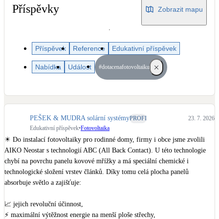
Dotační, energetické služby
Příspěvky
Zobrazit mapu
Solární termický systém
Na přípravu teplé vody i přitápění
Příspěvek
Reference
Edukativní příspěvek
Nabídka
Událost
#dotacenafotovoltaiku
Klimatizace
Tepelná čerpadla na chlazení
Větrání s rekuperací
PEŠEK & MUDRA solární systémy
PROFI
23. 7. 2026
Teplovzdušné vytápění
Edukativní příspěvek
•
Fotovoltaika
☀ Do instalací fotovoltaiky pro rodinné domy, firmy i obce jsme zvolili 
Okna / dveře
AIKO Neostar s technologií ABC (All Back Contact). U této technologie 
Balkonové sestavy
chybí na povrchu panelu kovové mřížky a má speciální chemické i 
technologické složení vrstev článků. Díky tomu celá plocha panelů 
absorbuje světlo a zajišťuje:

Rekonstrukce
📈 jejich revoluční účinnost,

⚡ maximální výtěžnost energie na menší ploše střechy,
