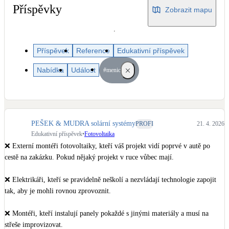
Dotační, energetické služby
Příspěvky
Zobrazit mapu
Solární termický systém
Na přípravu teplé vody i přitápění
Příspěvek
Reference
Edukativní příspěvek
Nabídka
Událost
#menic
Klimatizace
Tepelná čerpadla na chlazení
Větrání s rekuperací
PEŠEK & MUDRA solární systémy
PROFI
21. 4. 2026
Teplovzdušné vytápění
Edukativní příspěvek
•
Fotovoltaika
❌ Externí montéři fotovoltaiky, kteří váš projekt vidí poprvé v autě po 
Okna / dveře
cestě na zakázku. Pokud nějaký projekt v ruce vůbec mají.

Balkonové sestavy
❌ Elektrikáři, kteří se pravidelně neškolí a nezvládají technologie zapojit 
tak, aby je mohli rovnou zprovoznit.

Rekonstrukce
❌ Montéři, kteří instalují panely pokaždé s jinými materiály a musí na 
střeše improvizovat.
