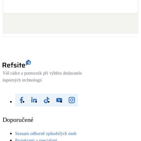
#fvespecialista
#dotacenafotovoltaiku
#novazelenausporam
#bezurocnyuver
#nzulight
#stridac
Victron Energy B.V.
https://youtube.com/shorts/GeY--TDsZzI?feature=share
Váš rádce a pomocník při výběru dodavatele
úsporných technologií
Doporučené
Seznam odborně způsobilých osob
Projektanti a specialisté