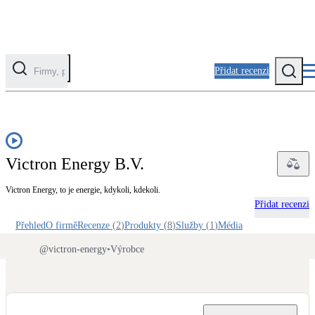
Přidat recenzi
Kategorie
Fotovoltaika
Victron Energy B.V.
Solární ohřev vody
Victron Energy, to je energie, kdykoli, kdekoli.
Tepelná čerpadla
Přidat recenzi
Klimatizace pro vytápění
Přehled
O firmě
Recenze
(
2
)
Produkty
(
8
)
Služby
(
1
)
Média
@
victron-energy
•
Výrobce
Zateplení
Obálka budovy