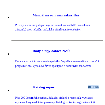
5️⃣ Nezapomeňte nás sledovat na sítích a poslechnout si souhrn všech 5 
důvodů, proč se můžeme zdát dražší než konkurence.

Manuál na ochranu zákazníka
-----------------

Před výběrem firmy doporučujeme přečíst manuál MPO na ochranu
zákazníků proti nekalým praktikám při nákupu fotovoltaiky.
💛 Jsme PEŠEK & MUDRA. Vaše cesta k energetické svobodě.

Tým nadšenců do fotovoltaiky a energetiky. Postavíme vám hybridní 
fotovoltaický systém, abyste ušetřili na energiích a byli co nejvíce 
Rady a tipy dotace NZÚ
soběstační.

Vyrábějte s námi vlastní elektřinu s nejlepšími technologiemi na trhu. 

Desatera pro výběr dodavatele tepelného čerpadla a fotovoltaiky pro dotační
program NZÚ. Vydalo SFŽP ve spolupráci s odbornými asociacemi.
Naše řešení na klíč získáte rychle, profesionálně a včetně vyřízení státní 
podpory.

Katalog úspor
#pesekmudra
#pesekmudrafve
#menic
#victronenergy
EDU
#victronenergyinverter
#multiplus
#multiplusii
#solarnienergie
#solarenergy
#solarnisystemy
#fotovoltaika
#fotovoltaicsystem
Přes 200 úsporných opatření. Základní přehled a rozcestník, vyvracení
mýtů a odkazy na dotační programy. Katalog sepisují energetičtí auditoři.
#fotovoltaickaelektrarna
#solarnielektrarna
#victron
#victron_energy