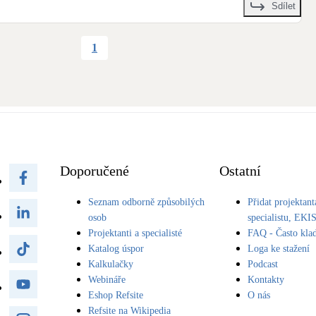
Sdílet
1
Doporučené
Ostatní
Seznam odborně způsobilých
Přidat projektant
osob
specialistu, EKI
Projektanti a specialisté
FAQ - Často kla
Katalog úspor
Loga ke stažení
Kalkulačky
Podcast
Webináře
Kontakty
Eshop Refsite
O nás
Refsite na Wikipedia