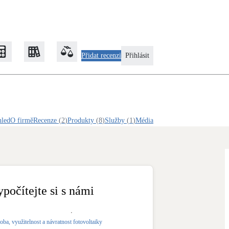
Přidat recenzi
Přihlásit
Zateplení
hled
O firmě
Recenze
(
2
)
Produkty
(
8
)
Služby
(
1
)
Média
Obálka budovy
Klimatizace
Tepelná čerpadla na chlazení
ypočítejte si s námi
Rekonstrukce
oba, využitelnost a návratnost fotovoltaiky