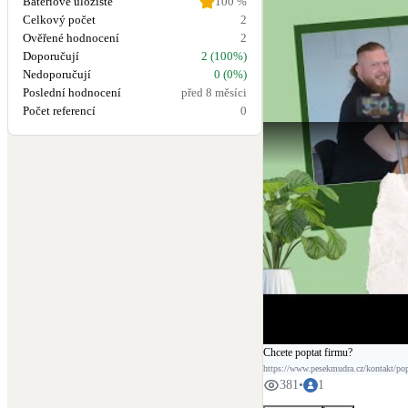
Bateriové úložiště
100
%
#pesekmudra
#pesekmudraf
Celkový počet
2
#victronenergyinverter
#mul
Ověřené hodnocení
2
#fotovoltaickaelektrarna
#so
Doporučují
2 (100%)
#osvetleni
#ohrevTUV
#emo
Nedoporučují
0 (0%)
Poslední hodnocení
před 8 měsíci
Počet referencí
0
Chcete poptat firmu?
https://www.pesekmudra.cz/kontakt/po
381
•
1