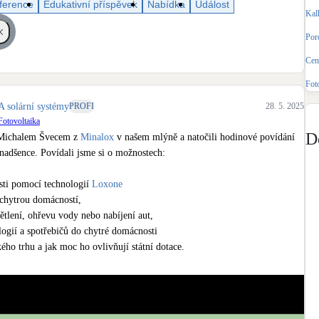
ference
Edukativní příspěvek
Nabídka
Událost
Bateriové úložiště
Kal
Pouze velké BESS
Poro
Cena
Rekuperace tepla odpadní vody
Šedá i černá odpadní voda
Fot
olární systémy
PROFI
28. 5. 2025
Retence deštové vody
Fotovoltaika
Akumulace dešťovky
D
 Michalem Švecem z 
Minalox
 v našem mlýně a natočili hodinové povídání 
nadšence. Povídali jsme si o možnostech: 

ti pomocí technologií 
Loxone
 chytrou domácností,

tlení, ohřevu vody nebo nabíjení aut,

gií a spotřebičů do chytré domácnosti

ého trhu a jak moc ho ovlivňují státní dotace.

chytré automatizace domácností a pusťte si video právě teď 👉 
https://yout
GciLROzaQ7fj9_B