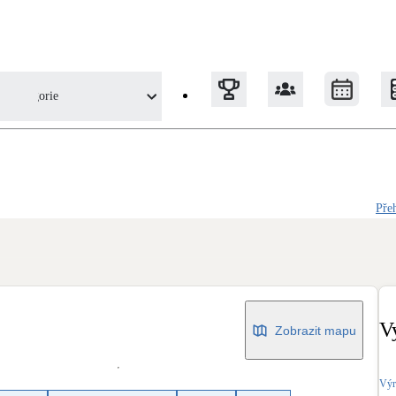
Kategorie
Tepelná čerpadla
Pře
Klimatizace pro vytápění
Solární termický systém
Na přípravu teplé vody i přitápění
V
Zobrazit mapu
Okna / dveře
Balkonové sestavy
Výr