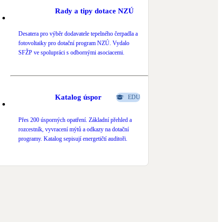
Rady a tipy dotace NZÚ
Desatera pro výběr dodavatele tepelného čerpadla a
fotovoltaiky pro dotační program NZÚ. Vydalo
SFŽP ve spolupráci s odbornými asociacemi.
Katalog úspor
EDU
Přes 200 úsporných opatření. Základní přehled a
rozcestník, vyvracení mýtů a odkazy na dotační
programy. Katalog sepisují energetičtí auditoři.