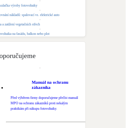
kulačka výroby fotovoltaiky
Novostavby
vnání nákladů: spalovací vs. elektrické auto
 a zatížení vegetačních střech
Kamna / krby
Doplňkové zdroje vytápění
ovoltaika na fasádu, balkon nebo plot
NEW
Zelená střecha
Vegetační střechy
oporučujeme
Manuál na ochranu
zákazníka
Před výběrem firmy doporučujeme přečíst manuál
MPO na ochranu zákazníků proti nekalým
praktikám při nákupu fotovoltaiky.