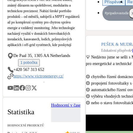
Příspěvek
Re
Kotle
známý důrazem na spolehlivost, modularitu a
Hlavní zdroje vytápění
technickou preciznost. Nabízí široké portfolio
#pripadovastudie
produktů – od měničů, nabíječů a MPPT regulátorů
až po komplexní systémy pro chytrou správu
Stínicí technika
energie a vzdálený monitoring. Jeho technologie
Žaluzie, markýzy, pergoly
nacházejí využití v domácích fotovoltaických
instalacích, karavanech, lodích, průmyslových
PEŠEK & MUDRA s
aplikacích i off-grid systémech, kde poskytují
LED osvětlení
Edukativní příspěvek
•
stabilní výkon, dlouhou životnost a maximální
Vnitřní i venkovní
De Paal 35, 1305 AA Netherlands
flexibilitu pro každého, kdo potřebuje skutečně jistý
💡 Nedávno jsme se sešli s
zdroj energie.
1 pobočka
pro energetické a technické 
+420 567 313 652
NEW
Větrné elektrárny
https://www.victronenergy.cz/
🟡 chytrého řízení domácnos
Malé i velké turbíny
🟡 propojení fotovoltaiky s
🟡 automatického řízení osvě
🟡 výběru vhodných technolo
🟡 nebo o stavu fotovoltaick
Hodnocení v čase
Statistika
Ponořte se s námi do světa 
u.be/MEX4aMzN2M4?si=D
HODNOCENÍ PRODUKTŮ