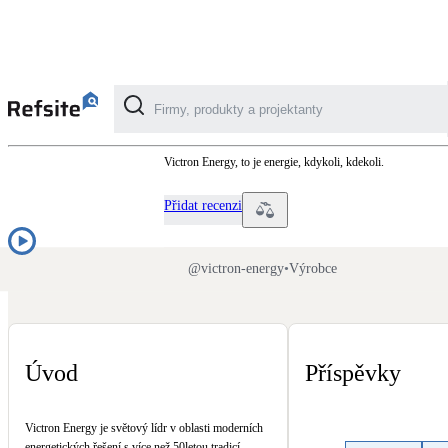
Victron Energy B.V.
Victron Energy, to je energie, kdykoli, kdekoli.
Kategorie
Přidat recenzi
Fotovoltaika
Solární ohřev vody
@
victron-energy
•
Výrobce
Dotační, energetické služby
Úvod
Příspěvky
Větrání s rekuperací
Teplovzdušné vytápění
Victron Energy je světový lídr v oblasti moderních
energetických řešení s více než 50letou tradicí,