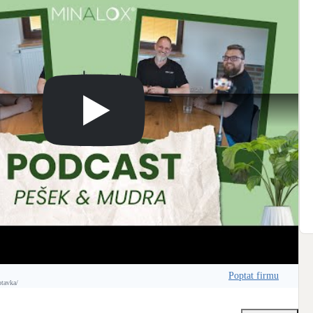
ve
#pripadovka
#pripadovastudie
#solarnienergie
#menice
#victronenergy
tiplus
#multiplusii
#solarenergy
#fotovoltaika
#fotovoltaicsystem
larnielektrarna
#victron
#victron_energy
#loxone
#chytrerizeni
#minalox
bilita
Victron Energy B.V.
Poptat firmu
ptavka/