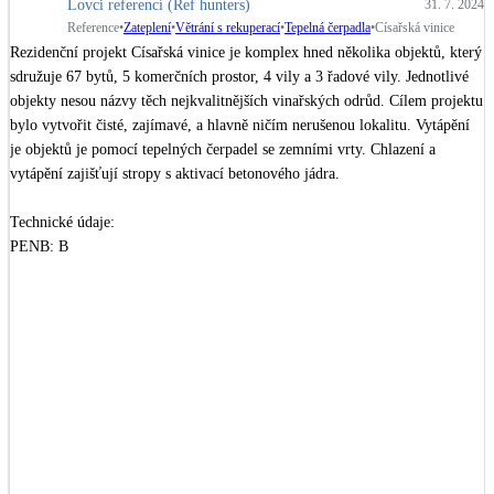
Lovci referencí (Ref hunters)
Dotační, energetické služby
31. 7. 2024
Reference
•
Zateplení
•
Větrání s rekuperací
•
Tepelná čerpadla
•
Císařská vinice
Rezidenční projekt Císařská vinice je komplex hned několika objektů, který 
sdružuje 67 bytů, 5 komerčních prostor, 4 vily a 3 řadové vily. Jednotlivé 
Solární termický systém
objekty nesou názvy těch nejkvalitnějších vinařských odrůd. Cílem projektu 
Na přípravu teplé vody i přitápění
bylo vytvořit čisté, zajímavé, a hlavně ničím nerušenou lokalitu. Vytápění 
je objektů je pomocí tepelných čerpadel se zemními vrty. Chlazení a 
Klimatizace
vytápění zajišťují stropy s aktivací betonového jádra. 

Tepelná čerpadla na chlazení
Technické údaje: 

PENB: B

Větrání s rekuperací
Užitná plocha: 12 300 m2

Teplovzdušné vytápění
Náklady: 370 mil. Kč

Zahájení výstavby: 2021

Okna / dveře
Datum realizace: 2023

Balkonové sestavy
Developer: 
JRD
Zhotovitel: 
PRŮMSTAV
Rekonstrukce
Projektová činnost ŽB konstrukcí: 
Stacube
Design objektů: 
Podlipný Sladký architekti
 , 
Olgoj Chorchoj
Design zahrad: 
FLERA