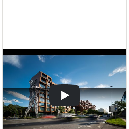
Další zúčastněné firmy:

Izolační systém, akustické desky, protipožární desky, stavební desky, fasáda 
z izolačního trojskla 
Saint-Gobain Construction Products CZ a.s.
Dodávka tepla: 
Pražská teplárenská
BIM modely, návrh fasády, zpracování 3D modelů obálky budovy 
MFS DX
kompletní statický návrh a výkresy tvaru a výztuže celého projektu. 
RECOC
Bytové jednotky jsou vybudovány z kontejnerů od 
ELA Container CZ
Podlahy 
SOLITER parket
Odvodňovací systém 
ACO Stavební prvky
Rekuperační jednotky 
Systemair
 , 
ATREA s.r.o.
Řídící technologie pro vytápění, stínění, osvětlení, MaR systém, energie a 
statistiky, přístup 
Loxone
Výtahy 
Schindler CZ
Koupelny 
SIKO
 , 
LAUFEN
Lůžka 
TIBEX
Dveře 
M&T 1997
 , 
GERBRICH
Sklářské dekorace 
Kolektiv Ateliers
Design nábytku 
Lino
Osvětlení 
Minalox