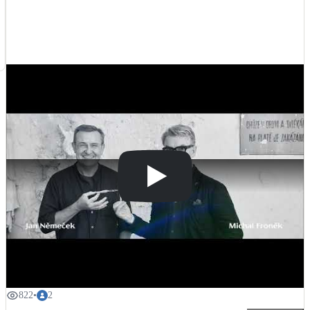
Kotle
chlazení a topení, které je realizováno stropy s aktivací betonového jádra 
+
2
Hlavní zdroje vytápění
Uponor
Elektroinstalace: 
Hager Electro
Izolační trojskla, izolace: 
Saint-Gobain Construction Products CZ a.s.
Bateriové úložiště
Kanalizace, železobetonové opěrné stěny: 
VINCI Construction CS
Pouze velké BESS
Příčkové zdivo: 
VAPIS stavební hmoty
Řídící technologie pro vytápění, stínění, osvětlení, MaR systém: 
Loxone
Novostavby
Video: 
https://www.youtube.com/watch?v=rftj-uyVIps
Zdroj 1: 
https://www.cisarskavinice.cz/
Zdroj 2: 
https://www.jrd.cz/cs/cisarska-vinice.html
Stínicí technika
Žaluzie, markýzy, pergoly
#praha
#2023
#zdraveprostredi
#tepelnecerpadlo
#rekuperace
#zelenastrecha
#bytovedomy
Rekuperace tepla odpadní vody
Šedá i černá odpadní voda
Kamna / krby
Doplňkové zdroje vytápění
822
•
2