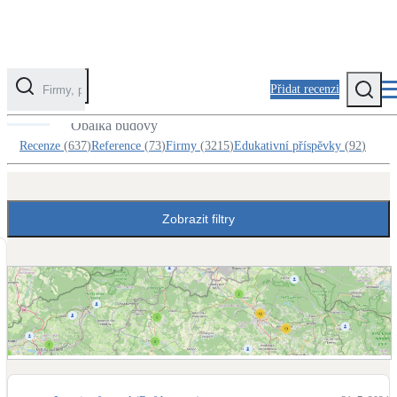
Přidat recenzi
Reference v kategorii Zateplení
Obálka budovy
Kategorie
Recenze
(
637
)
Reference
(
73
)
Firmy
(
3215
)
Edukativní příspěvky
(
92
)
Fotovoltaika
Solární ohřev vody
Zobrazit filtry
Tepelná čerpadla
Klimatizace pro vytápění
Zateplení
Obálka budovy
Zobrazit mapu referencí