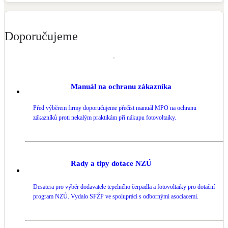
Doporučujeme
Manuál na ochranu zákazníka
Před výběrem firmy doporučujeme přečíst manuál MPO na ochranu
zákazníků proti nekalým praktikám při nákupu fotovoltaiky.
Rady a tipy dotace NZÚ
Desatera pro výběr dodavatele tepelného čerpadla a fotovoltaiky pro dotační
program NZÚ. Vydalo SFŽP ve spolupráci s odbornými asociacemi.