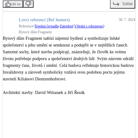
Sdílet
Libí se
LED osvětlení
Vnitřní i venkovní
Lovci referencí (Ref hunters)
30. 7. 2024
Reference
•
Tepelná čerpadla
•
Zateplení
•
Větrání s rekuperací
•
Bytový dům Fragment
Retence deštové vody
Bytový dům Fragment nabízí nájemní bydlení a symbolizuje lidské 
Akumulace dešťovky
společenství a jeho umění se semknout a podepřít se v nejtěžších časech. 
Samotné sochy, které stavbu podpírají, znázorňují, že člověk ke svému 
životu potřebuje podporu a společenství druhých lidí. Svým názvem odráží 
NEW
Zelená střecha
fragmenty času, životů i umění. Celá budova reflektuje historickou budovu 
Vegetační střechy
Invalidovny a zároveň symbolicky vzdává svou podobou poctu jejímu 
staviteli Kiliánovi Dientzenhoferovi.

NEW
Větrné elektrárny
Malé i velké turbíny
Architekti stavby: David Wittassek a Jiří Řezák 

Projekt vytvořilo studio 
QARTA Architektura
Autor sochy: 
David Černý
Investor a Developer: 
Trigema
Objekt je vytápěn tepelnými čerpadly země/voda s 30 geotermálními vrty o 
délce 180 m. Realizaci primárního okruhu prováděla společnost 
Geosan